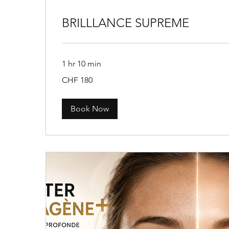
BRILLLANCE SUPREME
1 hr 10 min
180
CHF 180
Swiss
francs
Book Now