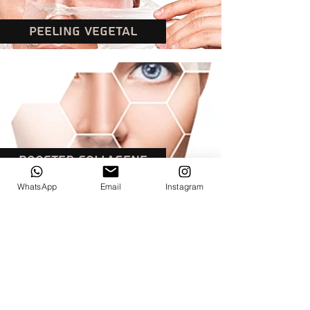
PEELING VEGETAL
BOOSTER COLLAGENE
WhatsApp
Email
Instagram
HORAIRES D'OUVERTURES
LUNDI
9h00
- 18H00
MARDI
9H00
- 18H00
MERCREDI
FERME
JEUDI
FERME
VENDREDI
FERME