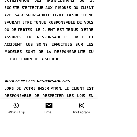
L’UTILISATION DES INSTALLATIONS DE LA
SOCIeTe S’EFFECTUE AUX RISQUES DU CLIENT
AVEC SA RESPONSABILITe CIVILE. LA SOCIeTe NE
SAURAIT eTRE TENUE RESPONSABLE DE VOLS
OU DE PERTES. LE CLIENT EST TENUS D’eTRE
ASSUReS EN RESPONSABILITe CIVILE ET
ACCIDENT. LES SOINS EFFECTUeS SUR LES
MODELeS SONT DE LA RESPONSABILITe DU
CLIENT ET NON DE LA SOCIeTe.
ARTICLE 19 : LES RESPONSABILITeS
LORS DE VOTRE INSCRIPTION. LE CLIENT EST
RESPONSABLE DE RESPECTER LES LOIS EN
VIGUEUR, DANS SON CANTON, PAYS Ou LE
CLIENT VA EXERCER, IL EST DE SA
WhatsApp
Email
Instagram
RESPONSABILITe DE SE RENSEIGNER AU
PReALABLE DES LOIS EN VIGUEUR. LA SOCIeTe
N’EST PAS RESPONSABLE SI UNE INTERDICTION,