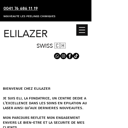
0041 76 686 11 19
nouveaute les peelings chimiques
ELILAZER
SWISS 🇨🇭
Bienvenue chez ElILAZER
Je suis ElI, LA fondatrice, un centre dEdiE a
l'excellence dans les soins EN Epilation au
laser AINSI QU'AUX DERNIERES NOUVEAUTES.
Mon parcours reflEte mon engagement
envers le bien-Etre et la sEcuritE de mes
clients