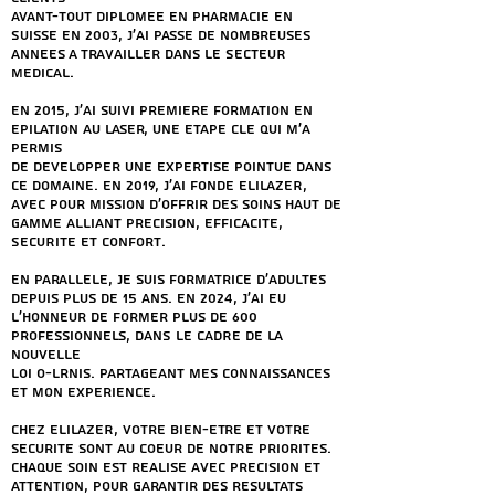
AVANT-TOUT DiplOmEe en pharmacie en
Suisse en 2003, j'ai passE de nombreuses
annEes A travailler dans le SECTEUR
mEdical.
En 2015, j'ai suivi premiEre formation en
Epilation au laser, une Etape clE qui m'a
permis
de dEvelopper une expertise pointue dans
ce domaine. En 2019, j'ai fondE ElILAZER,
avec pour mission d'offrir des soins haut de
gamme alliant prEcision, efficacitE,
SECURITE et confort.
En parallEle, je suis formatrice d'adultes
depuis plus de 15 ans. En 2024, j'ai eu
l'honneur de former plus de 600
professionnels, DANS LE CADRE DE LA
NOUVELLE
LOI O-Lrnis. partageant mes connaissances
et mon expErience.
Chez ElILAZER, votre bien-ETre et votre
sEcuritE sont au cOEur de noTRE prioritEs.
Chaque soin est rEalisE avec prEcision et
attention, pour garantir des rEsultats