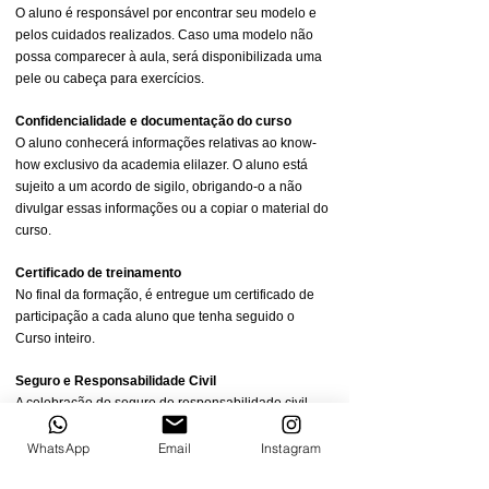
O aluno é responsável por encontrar seu modelo e
pelos cuidados realizados. Caso uma modelo não
possa comparecer à aula, será disponibilizada uma
pele ou cabeça para exercícios.
Confidencialidade e documentação do curso
O aluno conhecerá informações relativas ao know-
how exclusivo da academia elilazer. O aluno está
sujeito a um acordo de sigilo, obrigando-o a não
divulgar essas informações ou a copiar o material do
curso.
Certificado de treinamento
No final da formação, é entregue um certificado de
participação a cada aluno que tenha seguido o
Curso inteiro.
Seguro e Responsabilidade Civil
A celebração do seguro de responsabilidade civil,
acidentes e cancelamento é da responsabilidade do
aluno.
WhatsApp
Email
Instagram
Na medida do permitido por lei, qualquer