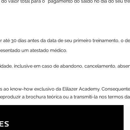
 do valor total para o
pagamento do saldo no dia do seu tr
r até 30 dias antes da data de seu primeiro treinamento, o de
resentado um atestado médico.
lidade, inclusive em caso de abandono, cancelamento, abse
as ao know-how exclusivo da Elilazer Academy. Consequentem
produzir a brochura teórica ou a transmiti-la nos termos da
ES