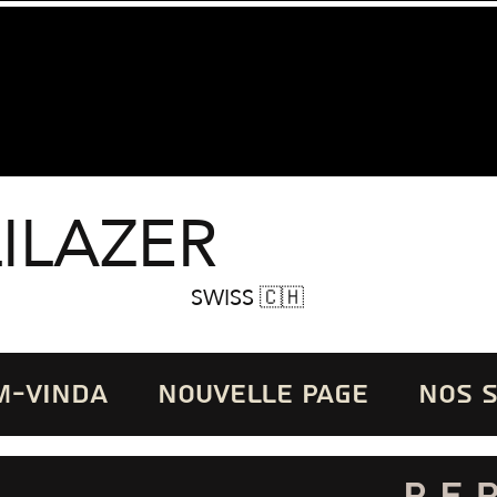
LILAZER
SWISS 🇨🇭
M-VINDA
Nouvelle page
NOS 
pe