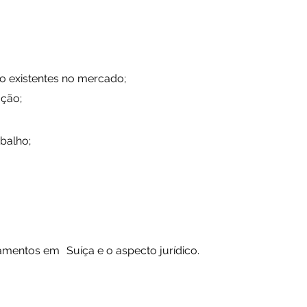
ão existentes no mercado;
ação;
balho;
lamentos em
Suíça e o aspecto jurídico.