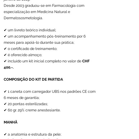
Desde 2003 graduou-se em Farmacologia com
especialização em Medicina Natural e
Dermatososmetologia.
✔ um livreto teórico individual;
✔ um acompanhamento pós-treinamento por 6
meses para apoiá-lo durante sua prática;
✔ o certificado de treinamento;
✔ é oferecido almoço;
✔ incluído um kit inicial completo no valor de
CHF
400.-.
COMPOSIÇÃO DO KIT DE PARTIDA
✔ 1 caneta com carregador UBS nos padrões CE com
6 meses de garantia;
✔ 20 pontas esterilizadas;
✔ 60 gr. 29% creme anestesiante.
MANHÃ
✔ a anatomia e estrutura da pele;