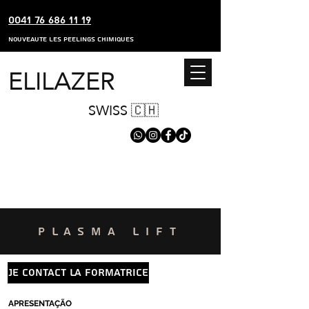
0041 76 686 11 19
nouveaute les peelings chimiques
ELILAZER
SWISS 🇨🇭
plasma lift
je contact la formatrice
APRESENTAÇÃO