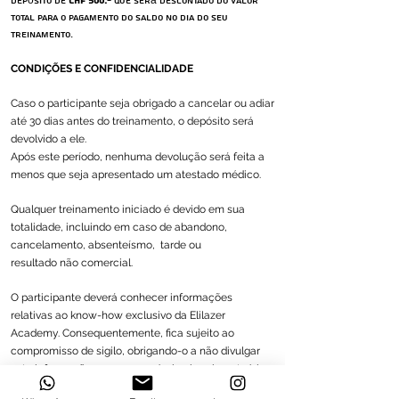
depósito de
CHF 500.-
que será descontado do valor
total para o pagamento do saldo no dia do seu
treinamento.
CONDIÇÕES E CONFIDENCIALIDADE
Caso o participante seja obrigado a cancelar ou adiar
até 30 dias antes do treinamento, o depósito será
devolvido a ele.
Após este período, nenhuma devolução será feita a
menos que seja apresentado um atestado médico.
Qualquer treinamento iniciado é devido em sua
totalidade, incluindo em caso de abandono,
cancelamento, absenteísmo,
tarde ou
resultado não comercial.
O participante deverá conhecer informações
relativas ao know-how exclusivo da Elilazer
Academy. Consequentemente, fica sujeito ao
compromisso de sigilo, obrigando-o a não divulgar
esta informação nem a reproduzir a brochura teórica
ou a transmiti-la nos termos da lei
(LCD artigo 241 do