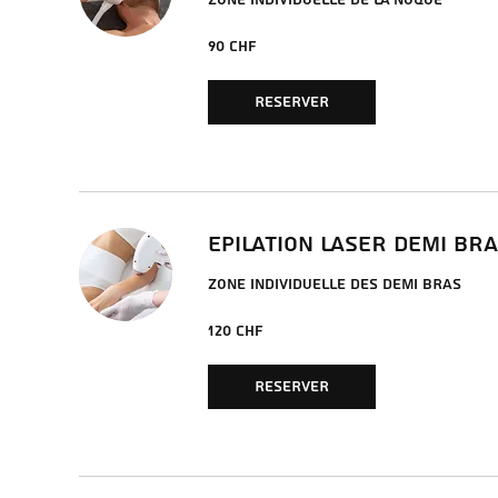
ZONE INDIVIDUELLE DE LA NUQUE
90
90 CHF
francs
suisses
RESERVER
EPILATION LASER DEMI BR
ZONE INDIVIDUELLE DES DEMI BRAS
120
120 CHF
francs
suisses
RESERVER