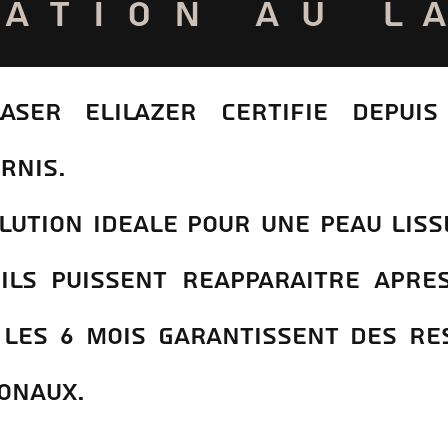
LATION AU L
laser elilazer certifiE DEPUI
RNIS.
olution ideale pour une peau lis
oils puissent reapparaItre apre
 les 6 mois garantissent des re
onaux.