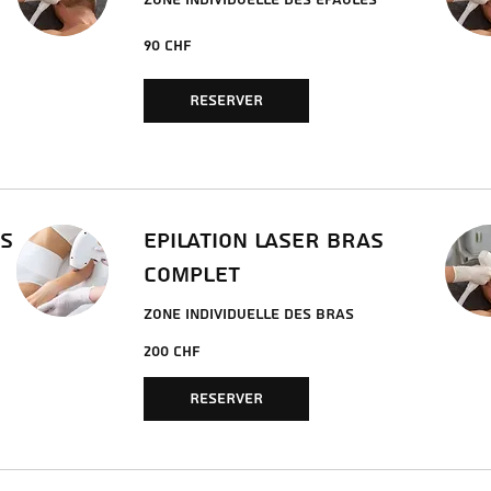
ZONE INDIVIDUELLE DES EPAULES
90
90 CHF
francs
suisses
RESERVER
AS
EPILATION LASER BRAS
COMPLET
ZONE INDIVIDUELLE DES BRAS
200
200 CHF
francs
suisses
RESERVER