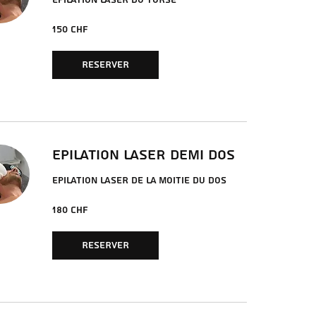
EPILATION LASER DU TORSE
150
150 CHF
francs
suisses
RESERVER
EPILATION LASER DEMI DOS
EPILATION LASER DE LA MOITIE DU DOS
180
180 CHF
francs
suisses
RESERVER