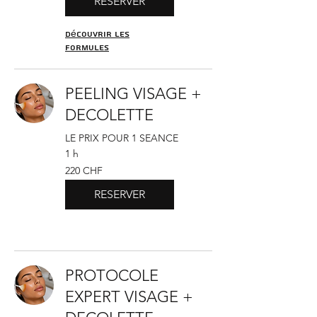
RESERVER
Découvrir les
formules
PEELING VISAGE +
DECOLETTE
LE PRIX POUR 1 SEANCE
1 h
220
220 CHF
francs
suisses
RESERVER
PROTOCOLE
EXPERT VISAGE +