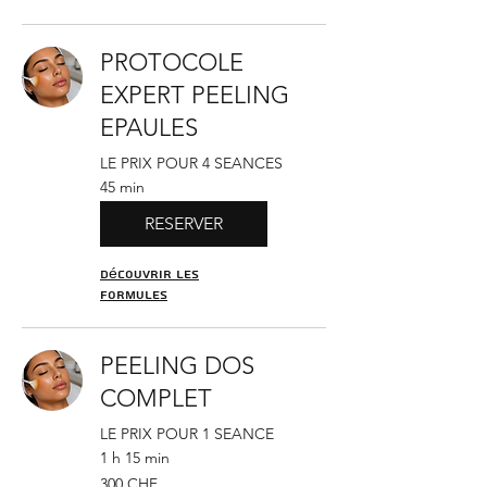
PROTOCOLE
EXPERT PEELING
EPAULES
LE PRIX POUR 4 SEANCES
45 min
RESERVER
Découvrir les
formules
PEELING DOS
COMPLET
LE PRIX POUR 1 SEANCE
1 h 15 min
300
300 CHF