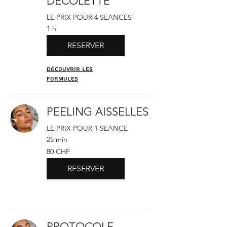
DECOLETTE
LE PRIX POUR 4 SEANCES
1 h
RESERVER
Découvrir les
formules
PEELING AISSELLES
LE PRIX POUR 1 SEANCE
25 min
80
80 CHF
francs
suisses
RESERVER
PROTOCOLE