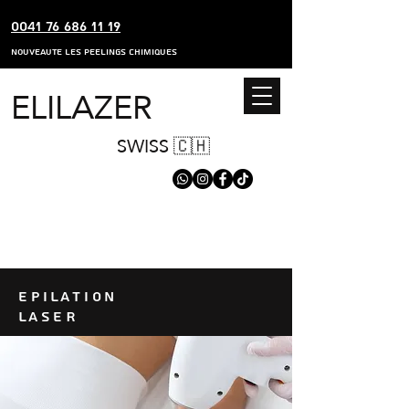
0041 76 686 11 19
nouveaute les peelings chimiques
ELILAZER
SWISS 🇨🇭
​E
PILATION
LASER