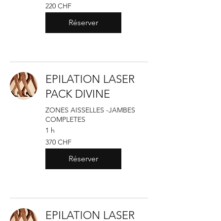
220
220 CHF
francs
suisses
Réserver
EPILATION LASER
PACK DIVINE
ZONES AISSELLES -JAMBES
COMPLETES
1 h
370
370 CHF
francs
suisses
Réserver
EPILATION LASER