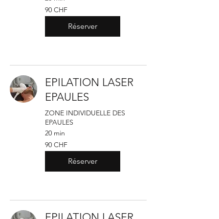
90
90 CHF
francs
suisses
Réserver
EPILATION LASER
EPAULES
ZONE INDIVIDUELLE DES
EPAULES
20 min
90
90 CHF
francs
suisses
Réserver
EPILATION LASER