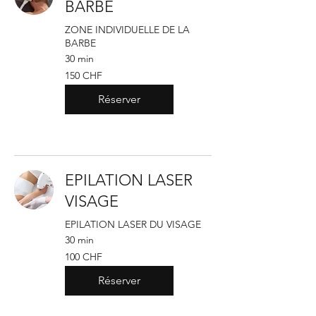
BARBE
ZONE INDIVIDUELLE DE LA
BARBE
30 min
150
150 CHF
francs
suisses
Réserver
EPILATION LASER
VISAGE
EPILATION LASER DU VISAGE
30 min
100
100 CHF
francs
suisses
Réserver