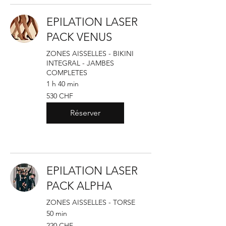
EPILATION LASER
PACK VENUS
ZONES AISSELLES - BIKINI
INTEGRAL - JAMBES
COMPLETES
1 h 40 min
530
530 CHF
francs
suisses
Réserver
EPILATION LASER
PACK ALPHA
ZONES AISSELLES - TORSE
50 min
220
220 CHF