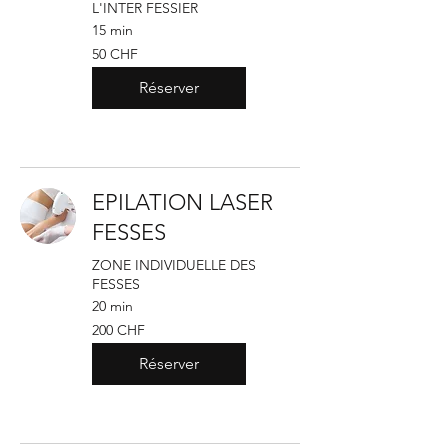
L'INTER FESSIER
15 min
50
50 CHF
francs
suisses
Réserver
EPILATION LASER
FESSES
ZONE INDIVIDUELLE DES
FESSES
20 min
200
200 CHF
francs
suisses
Réserver