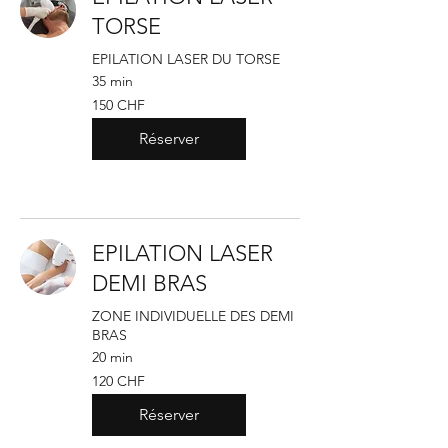
TORSE
EPILATION LASER DU TORSE
35 min
150
150 CHF
francs
suisses
Réserver
EPILATION LASER
DEMI BRAS
ZONE INDIVIDUELLE DES DEMI
BRAS
20 min
120
120 CHF
francs
suisses
Réserver