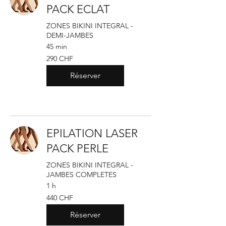
PACK ECLAT
ZONES BIKINI INTEGRAL -
DEMI-JAMBES
45 min
290
290 CHF
francs
suisses
Réserver
EPILATION LASER
PACK PERLE
ZONES BIKINI INTEGRAL -
JAMBES COMPLETES
1 h
440
440 CHF
francs
suisses
Réserver