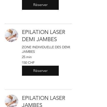
suisses
Réserver
EPILATION LASER
DEMI JAMBES
ZONE INDIVIDUELLE DES DEMI
JAMBES
25 min
150
150 CHF
francs
suisses
Réserver
EPILATION LASER
JAMBES