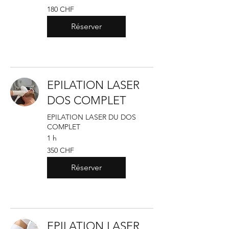
180
180 CHF
francs
suisses
Réserver
EPILATION LASER
DOS COMPLET
EPILATION LASER DU DOS
COMPLET
1 h
350
350 CHF
francs
suisses
Réserver
EPILATION LASER