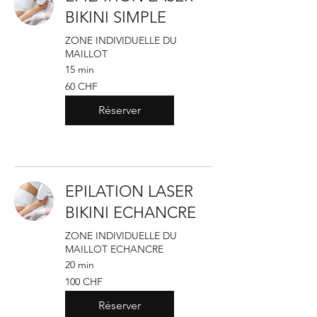
BIKINI SIMPLE
ZONE INDIVIDUELLE DU
MAILLOT
15 min
60
60 CHF
francs
suisses
Réserver
EPILATION LASER
BIKINI ECHANCRE
ZONE INDIVIDUELLE DU
MAILLOT ECHANCRE
20 min
100
100 CHF
francs
suisses
Réserver