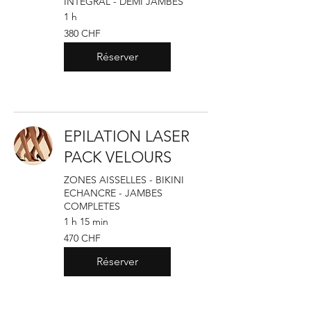
INTEGRAL - DEMI JAMBES
1 h
380
380 CHF
francs
suisses
Réserver
EPILATION LASER
PACK VELOURS
ZONES AISSELLES - BIKINI
ECHANCRE - JAMBES
COMPLETES
1 h 15 min
470
470 CHF
francs
suisses
Réserver