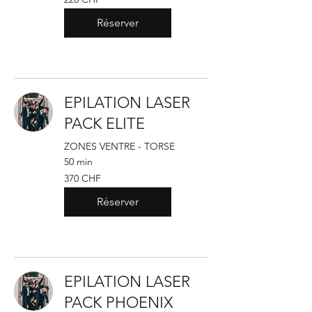
francs
suisses
Réserver
EPILATION LASER
PACK ELITE
ZONES VENTRE - TORSE
50 min
370
370 CHF
francs
suisses
Réserver
EPILATION LASER
PACK PHOENIX