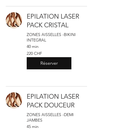
EPILATION LASER
PACK CRISTAL
ZONES AISSELLES -BIKINI
INTEGRAL
40 min
220
220 CHF
francs
suisses
Réserver
EPILATION LASER
PACK DOUCEUR
ZONES AISSELLES -DEMI
JAMBES
45 min