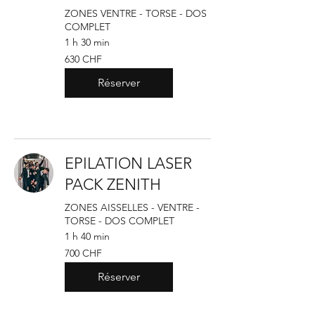
ZONES VENTRE - TORSE - DOS
COMPLET
1 h 30 min
630
630 CHF
francs
suisses
Réserver
EPILATION LASER
PACK ZENITH
ZONES AISSELLES - VENTRE -
TORSE - DOS COMPLET
1 h 40 min
700
700 CHF
francs
suisses
Réserver