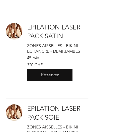
EPILATION LASER
PACK SATIN
ZONES AISSELLES - BIKINI
ECHANCRE - DEMI JAMBES
45 min
320
320 CHF
francs
suisses
Réserver
EPILATION LASER
PACK SOIE
ZONES AISSELLES - BIKINI