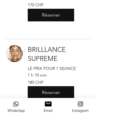
170
170 CHF
francs
suisses
Réserver
BRILLLANCE
SUPREME
LE PRIX POUR 1 SEANCE
1 h 10 min
180
180 CHF
francs
suisses
Réserver
WhatsApp
Email
Instagram
BRILLLANCE