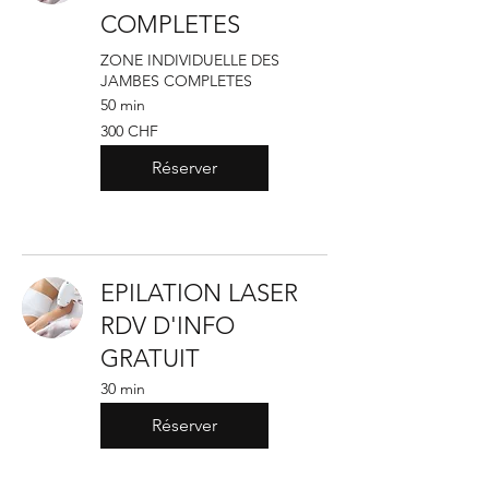
COMPLETES
ZONE INDIVIDUELLE DES
JAMBES COMPLETES
50 min
300
300 CHF
francs
suisses
Réserver
EPILATION LASER
RDV D'INFO
GRATUIT
30 min
Réserver