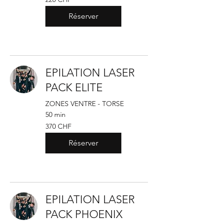
francs
suisses
Réserver
EPILATION LASER
PACK ELITE
ZONES VENTRE - TORSE
50 min
370
370 CHF
francs
suisses
Réserver
EPILATION LASER
PACK PHOENIX