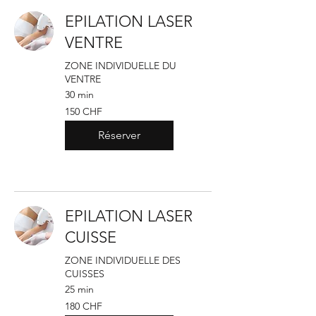
EPILATION LASER
VENTRE
ZONE INDIVIDUELLE DU
VENTRE
30 min
150
150 CHF
francs
suisses
Réserver
EPILATION LASER
CUISSE
ZONE INDIVIDUELLE DES
CUISSES
25 min
180
180 CHF
francs