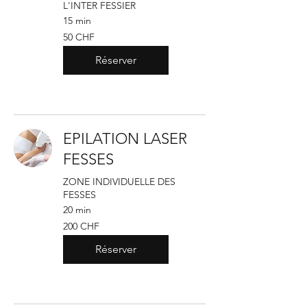
L'INTER FESSIER
15 min
50
50 CHF
francs
suisses
Réserver
EPILATION LASER
FESSES
ZONE INDIVIDUELLE DES
FESSES
20 min
200
200 CHF
francs
suisses
Réserver