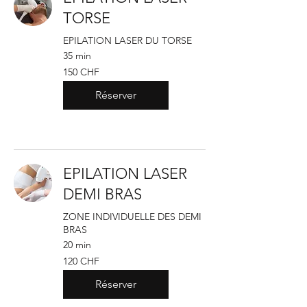
TORSE
EPILATION LASER DU TORSE
35 min
150
150 CHF
francs
suisses
Réserver
EPILATION LASER
DEMI BRAS
ZONE INDIVIDUELLE DES DEMI
BRAS
20 min
120
120 CHF
francs
suisses
Réserver