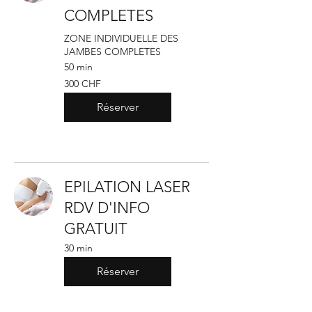
COMPLETES
ZONE INDIVIDUELLE DES
JAMBES COMPLETES
50 min
300
300 CHF
francs
suisses
Réserver
EPILATION LASER
RDV D'INFO
GRATUIT
30 min
Réserver