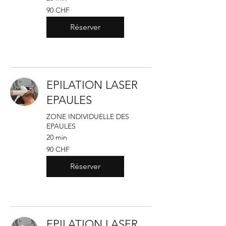
90
90 CHF
francs
suisses
Réserver
EPILATION LASER
EPAULES
ZONE INDIVIDUELLE DES
EPAULES
20 min
90
90 CHF
francs
suisses
Réserver
EPILATION LASER