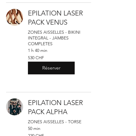
EPILATION LASER
PACK VENUS
ZONES AISSELLES - BIKINI
INTEGRAL - JAMBES
COMPLETES
1 h 40 min
530
530 CHF
francs
suisses
Réserver
EPILATION LASER
PACK ALPHA
ZONES AISSELLES - TORSE
50 min
220
220 CHF