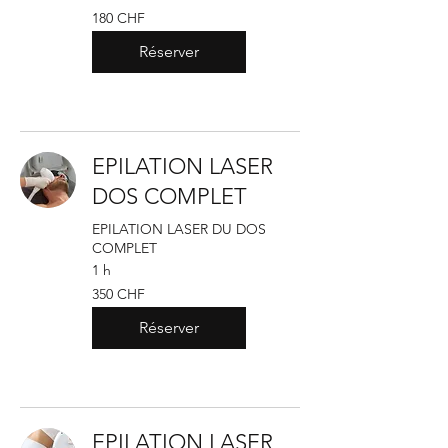
180
180 CHF
francs
suisses
Réserver
EPILATION LASER
DOS COMPLET
EPILATION LASER DU DOS
COMPLET
1 h
350
350 CHF
francs
suisses
Réserver
EPILATION LASER