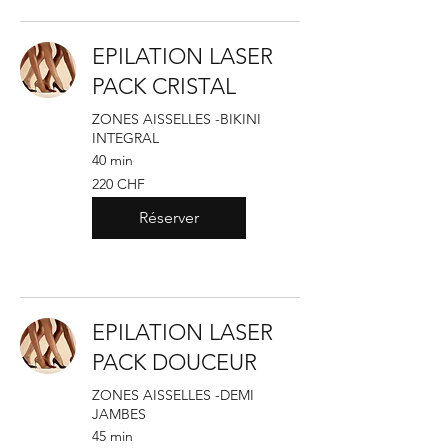
EPILATION LASER
PACK CRISTAL
ZONES AISSELLES -BIKINI
INTEGRAL
40 min
220
220 CHF
francs
suisses
Réserver
EPILATION LASER
PACK DOUCEUR
ZONES AISSELLES -DEMI
JAMBES
45 min