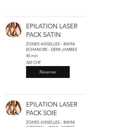
EPILATION LASER
PACK SATIN
ZONES AISSELLES - BIKINI
ECHANCRE - DEMI JAMBES
45 min
320
320 CHF
francs
suisses
Réserver
EPILATION LASER
PACK SOIE
ZONES AISSELLES - BIKINI