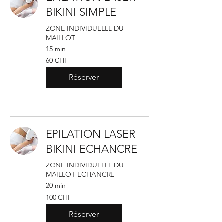
BIKINI SIMPLE
ZONE INDIVIDUELLE DU
MAILLOT
15 min
60
60 CHF
francs
suisses
Réserver
EPILATION LASER
BIKINI ECHANCRE
ZONE INDIVIDUELLE DU
MAILLOT ECHANCRE
20 min
100
100 CHF
francs
suisses
Réserver