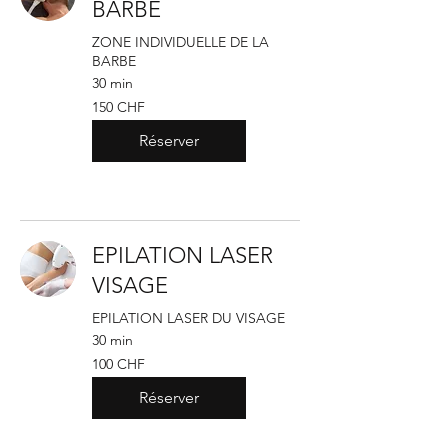
BARBE
ZONE INDIVIDUELLE DE LA
BARBE
30 min
150
150 CHF
francs
suisses
Réserver
EPILATION LASER
VISAGE
EPILATION LASER DU VISAGE
30 min
100
100 CHF
francs
suisses
Réserver