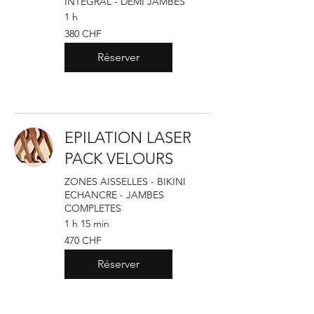
INTEGRAL - DEMI JAMBES
1 h
380
380 CHF
francs
suisses
Réserver
EPILATION LASER
PACK VELOURS
ZONES AISSELLES - BIKINI
ECHANCRE - JAMBES
COMPLETES
1 h 15 min
470
470 CHF
francs
suisses
Réserver