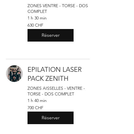
ZONES VENTRE - TORSE - DOS
COMPLET
1 h 30 min
630
630 CHF
francs
suisses
Réserver
EPILATION LASER
PACK ZENITH
ZONES AISSELLES - VENTRE -
TORSE - DOS COMPLET
1 h 40 min
700
700 CHF
francs
suisses
Réserver