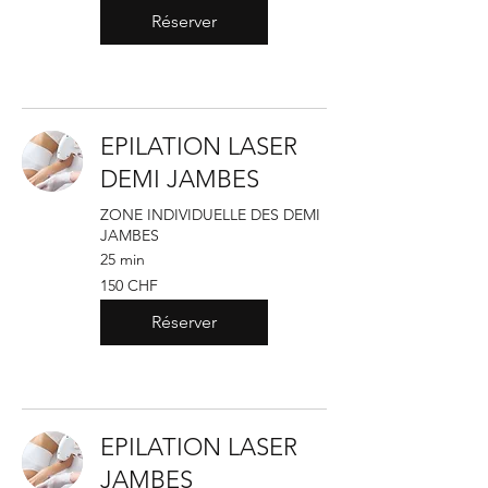
suisses
Réserver
EPILATION LASER
DEMI JAMBES
ZONE INDIVIDUELLE DES DEMI
JAMBES
25 min
150
150 CHF
francs
suisses
Réserver
EPILATION LASER
JAMBES