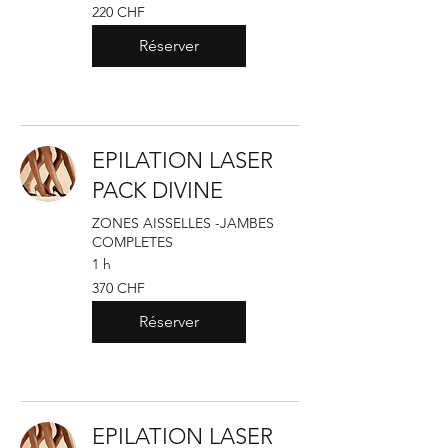
220
220 CHF
francs
suisses
Réserver
EPILATION LASER
PACK DIVINE
ZONES AISSELLES -JAMBES
COMPLETES
1 h
370
370 CHF
francs
suisses
Réserver
EPILATION LASER