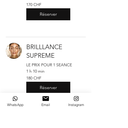
170
170 CHF
francs
suisses
Réserver
BRILLLANCE
SUPREME
LE PRIX POUR 1 SEANCE
1 h 10 min
180
180 CHF
francs
suisses
Réserver
WhatsApp
Email
Instagram
BRILLLANCE