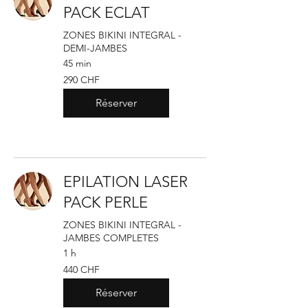
PACK ECLAT
ZONES BIKINI INTEGRAL -
DEMI-JAMBES
45 min
290
290 CHF
francs
suisses
Réserver
EPILATION LASER
PACK PERLE
ZONES BIKINI INTEGRAL -
JAMBES COMPLETES
1 h
440
440 CHF
francs
suisses
Réserver