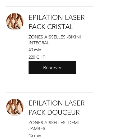
EPILATION LASER
PACK CRISTAL
ZONES AISSELLES -BIKINI
INTEGRAL
40 min
220
220 CHF
francs
suisses
Réserver
EPILATION LASER
PACK DOUCEUR
ZONES AISSELLES -DEMI
JAMBES
45 min