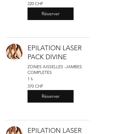
220
220 CHF
francs
suisses
Réserver
EPILATION LASER
PACK DIVINE
ZONES AISSELLES -JAMBES
COMPLETES
1 h
370
370 CHF
francs
suisses
Réserver
EPILATION LASER