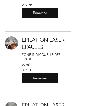
90
90 CHF
francs
suisses
Réserver
EPILATION LASER
EPAULES
ZONE INDIVIDUELLE DES
EPAULES
20 min
90
90 CHF
francs
suisses
Réserver
EPILATION LASER