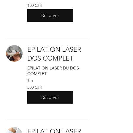
180
180 CHF
francs
suisses
Réserver
EPILATION LASER
DOS COMPLET
EPILATION LASER DU DOS
COMPLET
1 h
350
350 CHF
francs
suisses
Réserver
EPILATION LASER