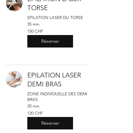
TORSE
EPILATION LASER DU TORSE
35 min
150
150 CHF
francs
suisses
Réserver
EPILATION LASER
DEMI BRAS
ZONE INDIVIDUELLE DES DEMI
BRAS
20 min
120
120 CHF
francs
suisses
Réserver