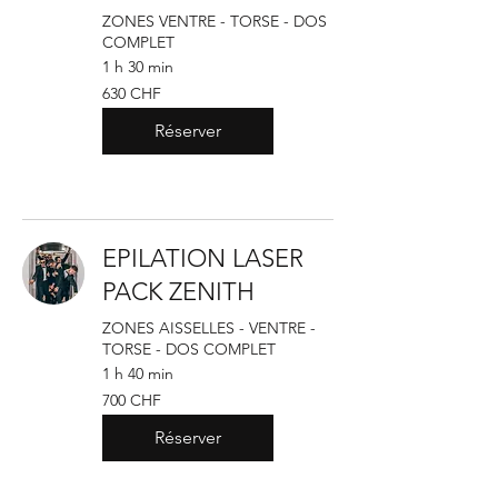
ZONES VENTRE - TORSE - DOS
COMPLET
1 h 30 min
630
630 CHF
francs
suisses
Réserver
EPILATION LASER
PACK ZENITH
ZONES AISSELLES - VENTRE -
TORSE - DOS COMPLET
1 h 40 min
700
700 CHF
francs
suisses
Réserver