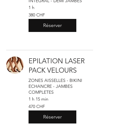
INTEGRAL - DEMI JAMBES
1 h
380
380 CHF
francs
suisses
Réserver
EPILATION LASER
PACK VELOURS
ZONES AISSELLES - BIKINI
ECHANCRE - JAMBES
COMPLETES
1 h 15 min
470
470 CHF
francs
suisses
Réserver