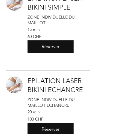
BIKINI SIMPLE
ZONE INDIVIDUELLE DU
MAILLOT
15 min
60
60 CHF
francs
suisses
Réserver
EPILATION LASER
BIKINI ECHANCRE
ZONE INDIVIDUELLE DU
MAILLOT ECHANCRE
20 min
100
100 CHF
francs
suisses
Réserver