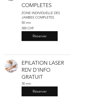
COMPLETES
ZONE INDIVIDUELLE DES
JAMBES COMPLETES
50 min
300
300 CHF
francs
suisses
Réserver
EPILATION LASER
RDV D'INFO
GRATUIT
30 min
Réserver