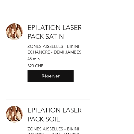
EPILATION LASER
PACK SATIN
ZONES AISSELLES - BIKINI
ECHANCRE - DEMI JAMBES
45 min
320
320 CHF
francs
suisses
Réserver
EPILATION LASER
PACK SOIE
ZONES AISSELLES - BIKINI