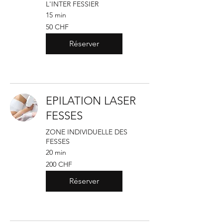
L'INTER FESSIER
15 min
50
50 CHF
francs
suisses
Réserver
EPILATION LASER
FESSES
ZONE INDIVIDUELLE DES
FESSES
20 min
200
200 CHF
francs
suisses
Réserver