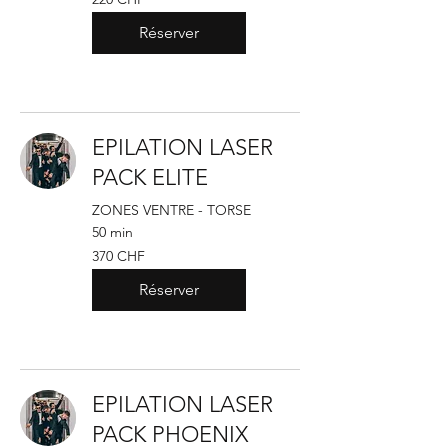
francs
suisses
Réserver
EPILATION LASER
PACK ELITE
ZONES VENTRE - TORSE
50 min
370
370 CHF
francs
suisses
Réserver
EPILATION LASER
PACK PHOENIX