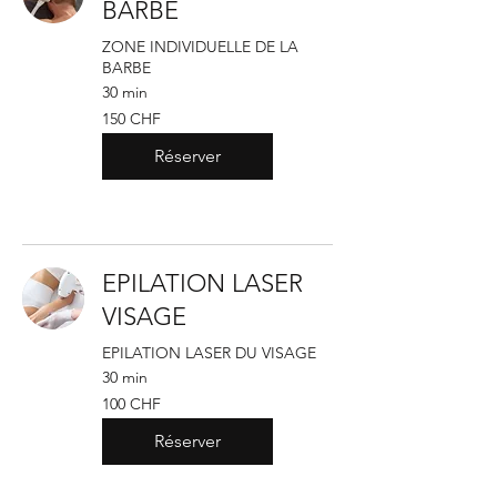
BARBE
ZONE INDIVIDUELLE DE LA
BARBE
30 min
150
150 CHF
francs
suisses
Réserver
EPILATION LASER
VISAGE
EPILATION LASER DU VISAGE
30 min
100
100 CHF
francs
suisses
Réserver