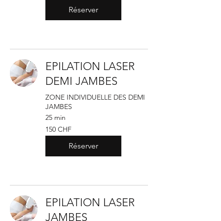
suisses
Réserver
EPILATION LASER
DEMI JAMBES
ZONE INDIVIDUELLE DES DEMI
JAMBES
25 min
150
150 CHF
francs
suisses
Réserver
EPILATION LASER
JAMBES