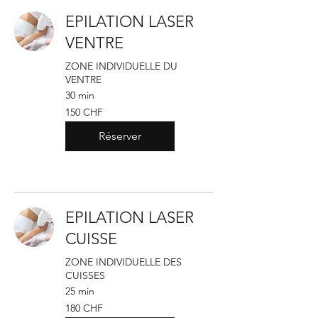
EPILATION LASER
VENTRE
ZONE INDIVIDUELLE DU
VENTRE
30 min
150
150 CHF
francs
suisses
Réserver
EPILATION LASER
CUISSE
ZONE INDIVIDUELLE DES
CUISSES
25 min
180
180 CHF
francs