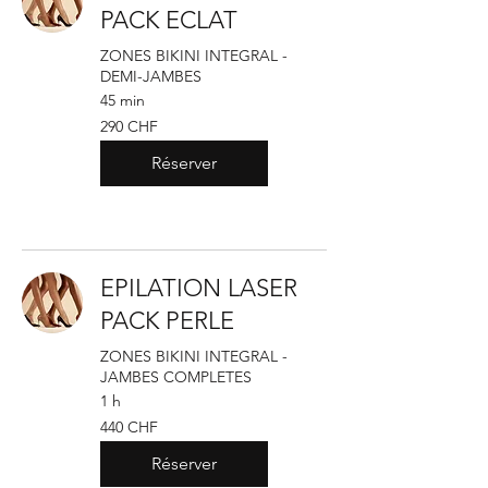
PACK ECLAT
ZONES BIKINI INTEGRAL -
DEMI-JAMBES
45 min
290
290 CHF
francs
suisses
Réserver
EPILATION LASER
PACK PERLE
ZONES BIKINI INTEGRAL -
JAMBES COMPLETES
1 h
440
440 CHF
francs
suisses
Réserver