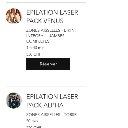
EPILATION LASER
PACK VENUS
ZONES AISSELLES - BIKINI
INTEGRAL - JAMBES
COMPLETES
1 h 40 min
530
530 CHF
francs
suisses
Réserver
EPILATION LASER
PACK ALPHA
ZONES AISSELLES - TORSE
50 min
220
220 CHF