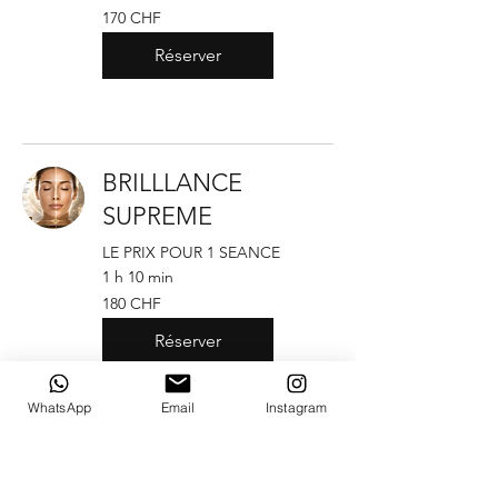
170
170 CHF
francs
suisses
Réserver
BRILLLANCE
SUPREME
LE PRIX POUR 1 SEANCE
1 h 10 min
180
180 CHF
francs
suisses
Réserver
WhatsApp
Email
Instagram
BRILLLANCE