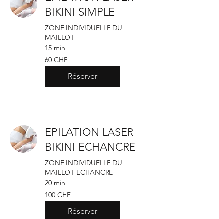
BIKINI SIMPLE
ZONE INDIVIDUELLE DU
MAILLOT
15 min
60
60 CHF
francs
suisses
Réserver
EPILATION LASER
BIKINI ECHANCRE
ZONE INDIVIDUELLE DU
MAILLOT ECHANCRE
20 min
100
100 CHF
francs
suisses
Réserver