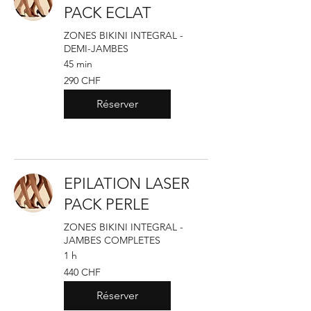
PACK ECLAT
ZONES BIKINI INTEGRAL -
DEMI-JAMBES
45 min
290
290 CHF
francs
suisses
Réserver
EPILATION LASER
PACK PERLE
ZONES BIKINI INTEGRAL -
JAMBES COMPLETES
1 h
440
440 CHF
francs
suisses
Réserver