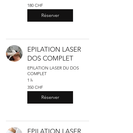
180
180 CHF
francs
suisses
Réserver
EPILATION LASER
DOS COMPLET
EPILATION LASER DU DOS
COMPLET
1 h
350
350 CHF
francs
suisses
Réserver
EPILATION LASER