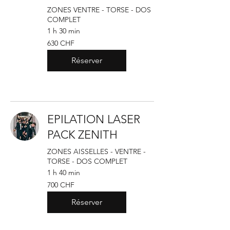
ZONES VENTRE - TORSE - DOS
COMPLET
1 h 30 min
630
630 CHF
francs
suisses
Réserver
EPILATION LASER
PACK ZENITH
ZONES AISSELLES - VENTRE -
TORSE - DOS COMPLET
1 h 40 min
700
700 CHF
francs
suisses
Réserver