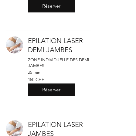
suisses
Réserver
EPILATION LASER
DEMI JAMBES
ZONE INDIVIDUELLE DES DEMI
JAMBES
25 min
150
150 CHF
francs
suisses
Réserver
EPILATION LASER
JAMBES