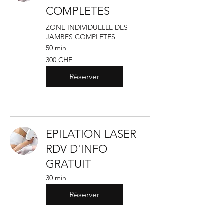
COMPLETES
ZONE INDIVIDUELLE DES
JAMBES COMPLETES
50 min
300
300 CHF
francs
suisses
Réserver
EPILATION LASER
RDV D'INFO
GRATUIT
30 min
Réserver