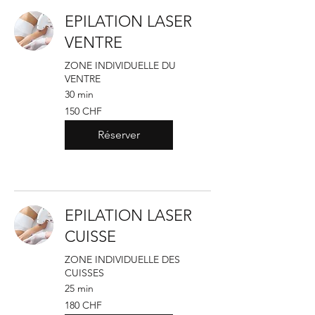
EPILATION LASER
VENTRE
ZONE INDIVIDUELLE DU
VENTRE
30 min
150
150 CHF
francs
suisses
Réserver
EPILATION LASER
CUISSE
ZONE INDIVIDUELLE DES
CUISSES
25 min
180
180 CHF
francs