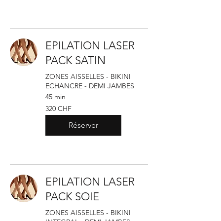
EPILATION LASER
PACK SATIN
ZONES AISSELLES - BIKINI
ECHANCRE - DEMI JAMBES
45 min
320
320 CHF
francs
suisses
Réserver
EPILATION LASER
PACK SOIE
ZONES AISSELLES - BIKINI