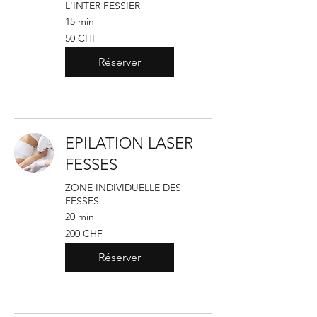
L'INTER FESSIER
15 min
50
50 CHF
francs
suisses
Réserver
EPILATION LASER
FESSES
ZONE INDIVIDUELLE DES
FESSES
20 min
200
200 CHF
francs
suisses
Réserver