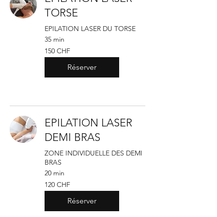
TORSE
EPILATION LASER DU TORSE
35 min
150
150 CHF
francs
suisses
Réserver
EPILATION LASER
DEMI BRAS
ZONE INDIVIDUELLE DES DEMI
BRAS
20 min
120
120 CHF
francs
suisses
Réserver