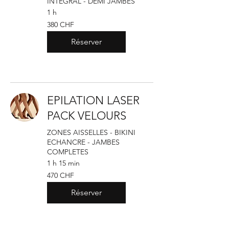
INTEGRAL - DEMI JAMBES
1 h
380
380 CHF
francs
suisses
Réserver
EPILATION LASER
PACK VELOURS
ZONES AISSELLES - BIKINI
ECHANCRE - JAMBES
COMPLETES
1 h 15 min
470
470 CHF
francs
suisses
Réserver