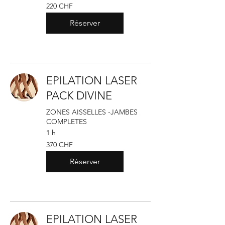
220
220 CHF
francs
suisses
Réserver
EPILATION LASER
PACK DIVINE
ZONES AISSELLES -JAMBES
COMPLETES
1 h
370
370 CHF
francs
suisses
Réserver
EPILATION LASER