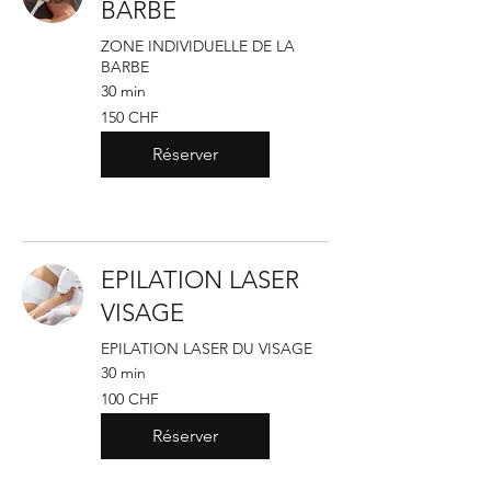
BARBE
ZONE INDIVIDUELLE DE LA
BARBE
30 min
150
150 CHF
francs
suisses
Réserver
EPILATION LASER
VISAGE
EPILATION LASER DU VISAGE
30 min
100
100 CHF
francs
suisses
Réserver