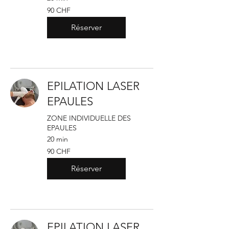
90
90 CHF
francs
suisses
Réserver
EPILATION LASER
EPAULES
ZONE INDIVIDUELLE DES
EPAULES
20 min
90
90 CHF
francs
suisses
Réserver
EPILATION LASER