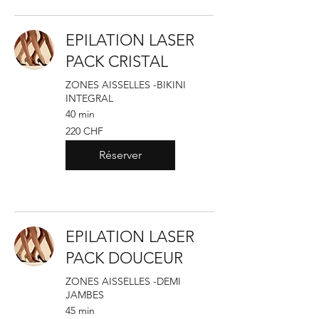
EPILATION LASER
PACK CRISTAL
ZONES AISSELLES -BIKINI
INTEGRAL
40 min
220
220 CHF
francs
suisses
Réserver
EPILATION LASER
PACK DOUCEUR
ZONES AISSELLES -DEMI
JAMBES
45 min