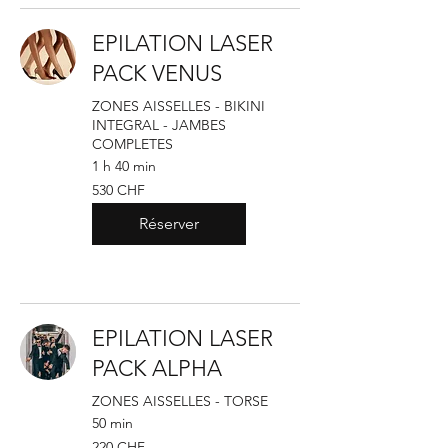
EPILATION LASER
PACK VENUS
ZONES AISSELLES - BIKINI
INTEGRAL - JAMBES
COMPLETES
1 h 40 min
530
530 CHF
francs
suisses
Réserver
EPILATION LASER
PACK ALPHA
ZONES AISSELLES - TORSE
50 min
220
220 CHF