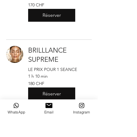
170
170 CHF
francs
suisses
Réserver
BRILLLANCE
SUPREME
LE PRIX POUR 1 SEANCE
1 h 10 min
180
180 CHF
francs
suisses
Réserver
WhatsApp
Email
Instagram
BRILLLANCE