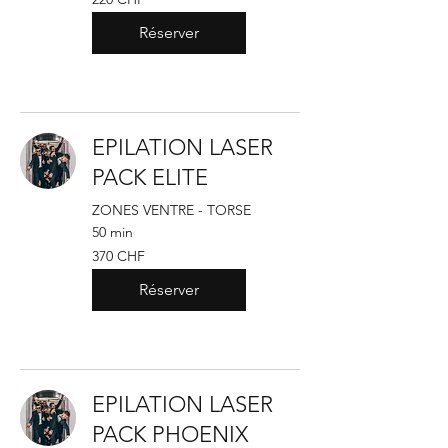
francs
suisses
Réserver
EPILATION LASER
PACK ELITE
ZONES VENTRE - TORSE
50 min
370
370 CHF
francs
suisses
Réserver
EPILATION LASER
PACK PHOENIX