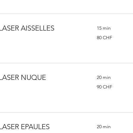
LASER AISSELLES
15 min
80
80 CHF
francs
suisses
 LASER NUQUE
20 min
90
90 CHF
francs
suisses
LASER EPAULES
20 min