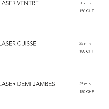
 LASER VENTRE
30 min
150
150 CHF
francs
suisses
LASER CUISSE
25 min
180
180 CHF
francs
suisses
 LASER DEMI JAMBES
25 min
150
150 CHF
francs
suisses