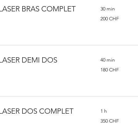
 LASER BRAS COMPLET
30 min
200
200 CHF
francs
suisses
 LASER DEMI DOS
40 min
180
180 CHF
francs
suisses
 LASER DOS COMPLET
1 h
350
350 CHF
francs
suisses