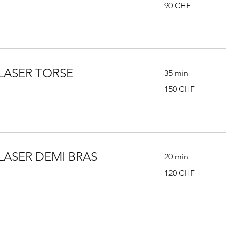
90
90 CHF
francs
suisses
 LASER TORSE
35 min
150
150 CHF
francs
suisses
LASER DEMI BRAS
20 min
120
120 CHF
francs
suisses