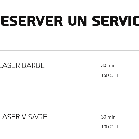
eserver un servi
 LASER BARBE
30 min
150
150 CHF
francs
suisses
LASER VISAGE
30 min
100
100 CHF
francs
suisses