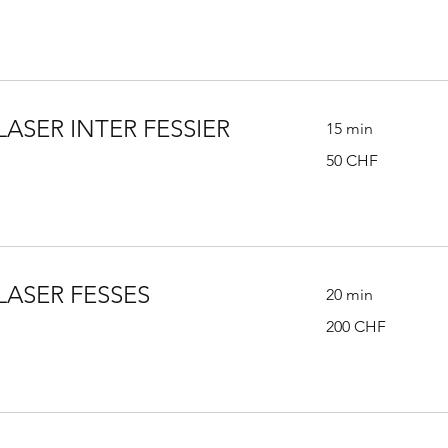
suisses
LASER INTER FESSIER
15 min
50
50 CHF
francs
suisses
LASER FESSES
20 min
200
200 CHF
francs
suisses