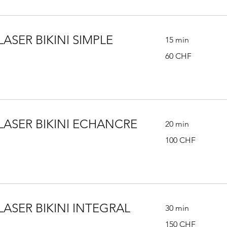
LASER BIKINI SIMPLE
15 min
60
60 CHF
francs
suisses
LASER BIKINI ECHANCRE
20 min
100
100 CHF
francs
suisses
LASER BIKINI INTEGRAL
30 min
150
150 CHF
francs