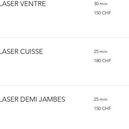
 LASER VENTRE
30 min
150
150 CHF
francs
suisses
LASER CUISSE
25 min
180
180 CHF
francs
suisses
 LASER DEMI JAMBES
25 min
150
150 CHF
francs
suisses