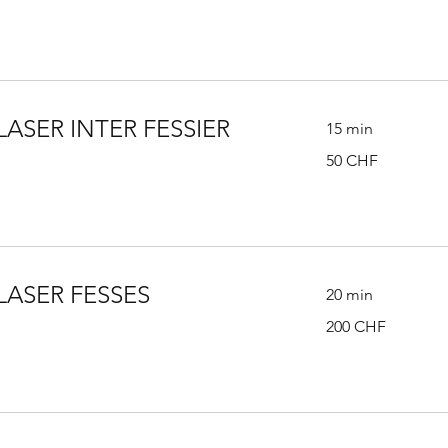
suisses
LASER INTER FESSIER
15 min
50
50 CHF
francs
suisses
LASER FESSES
20 min
200
200 CHF
francs
suisses