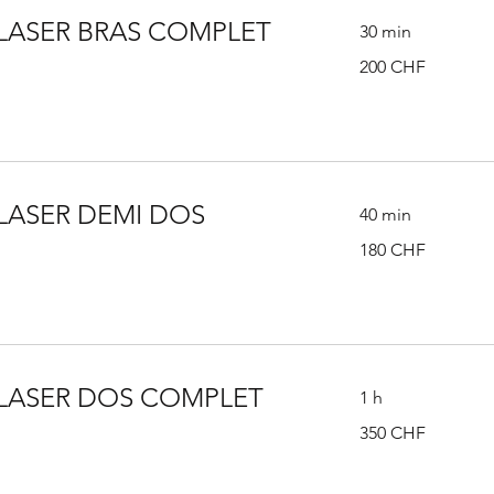
 LASER BRAS COMPLET
30 min
200
200 CHF
francs
suisses
 LASER DEMI DOS
40 min
180
180 CHF
francs
suisses
 LASER DOS COMPLET
1 h
350
350 CHF
francs
suisses