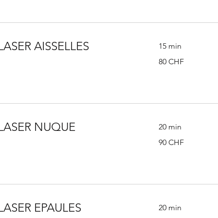
LASER AISSELLES
15 min
80
80 CHF
francs
suisses
 LASER NUQUE
20 min
90
90 CHF
francs
suisses
LASER EPAULES
20 min