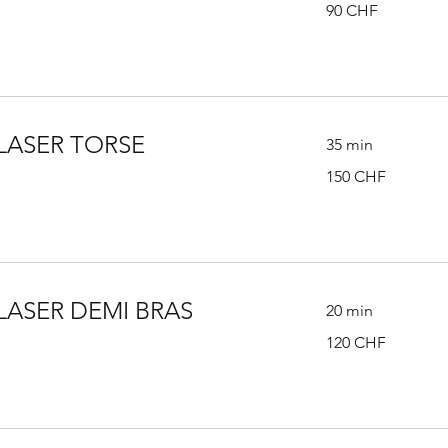
90
90 CHF
francs
suisses
 LASER TORSE
35 min
150
150 CHF
francs
suisses
LASER DEMI BRAS
20 min
120
120 CHF
francs
suisses