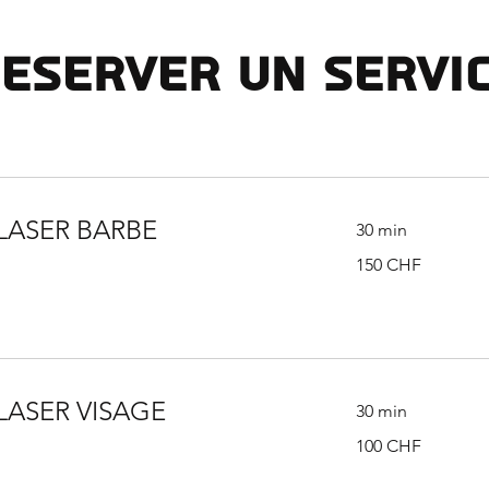
eserver un servi
 LASER BARBE
30 min
150
150 CHF
francs
suisses
LASER VISAGE
30 min
100
100 CHF
francs
suisses