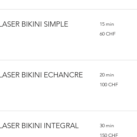
LASER BIKINI SIMPLE
15 min
60
60 CHF
francs
suisses
LASER BIKINI ECHANCRE
20 min
100
100 CHF
francs
suisses
LASER BIKINI INTEGRAL
30 min
150
150 CHF
francs