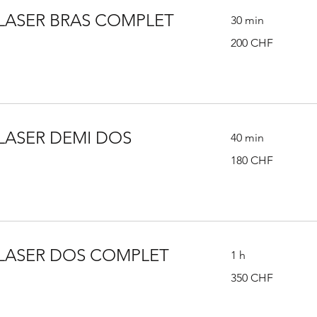
 LASER BRAS COMPLET
30 min
200
200 CHF
francs
suisses
 LASER DEMI DOS
40 min
180
180 CHF
francs
suisses
 LASER DOS COMPLET
1 h
350
350 CHF
francs
suisses