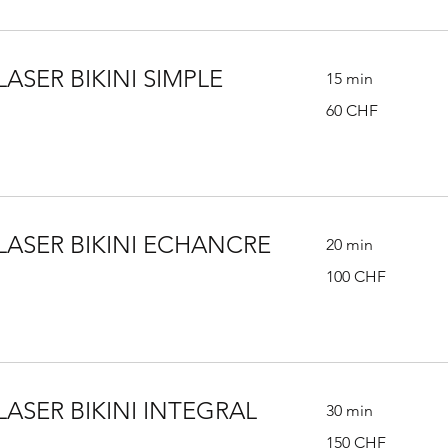
LASER BIKINI SIMPLE
15 min
60
60 CHF
francs
suisses
LASER BIKINI ECHANCRE
20 min
100
100 CHF
francs
suisses
LASER BIKINI INTEGRAL
30 min
150
150 CHF
francs