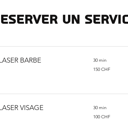
eserver un servi
 LASER BARBE
30 min
150
150 CHF
francs
suisses
LASER VISAGE
30 min
100
100 CHF
francs
suisses