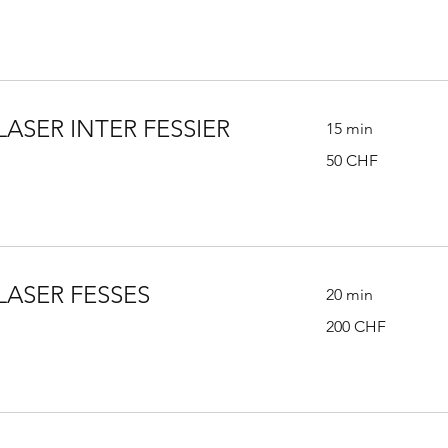
suisses
LASER INTER FESSIER
15 min
50
50 CHF
francs
suisses
LASER FESSES
20 min
200
200 CHF
francs
suisses