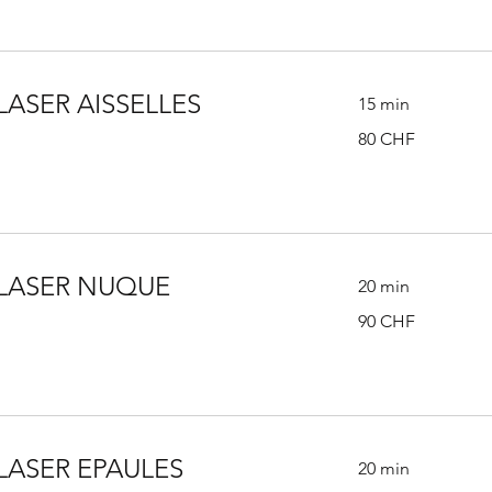
LASER AISSELLES
15 min
80
80 CHF
francs
suisses
 LASER NUQUE
20 min
90
90 CHF
francs
suisses
LASER EPAULES
20 min