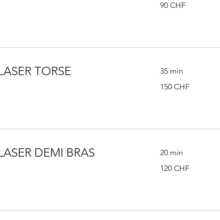
90
90 CHF
francs
suisses
 LASER TORSE
35 min
150
150 CHF
francs
suisses
LASER DEMI BRAS
20 min
120
120 CHF
francs
suisses