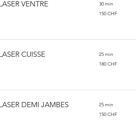
 LASER VENTRE
30 min
150
150 CHF
francs
suisses
LASER CUISSE
25 min
180
180 CHF
francs
suisses
 LASER DEMI JAMBES
25 min
150
150 CHF
francs
suisses