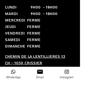
LUNDI
9h00
- 18H00
MARDI
9H00
- 18H00
MERCREDI
FERME
JEUDI
FERME
VENDREDI
FERME
SAMEDI
FERME
DIMANCHE
FERME
CHEMIN DE LA LENTILLIERES 13
CH - 1030 CRISSIER
CONTACT@ELILAZER.CH
076 686 11 19
WhatsApp
Email
Instagram
Politique de confidentialitE - Conditions
gEnErales de vente (CGV)
Nous n'acceptons pas les
paiements par carte.