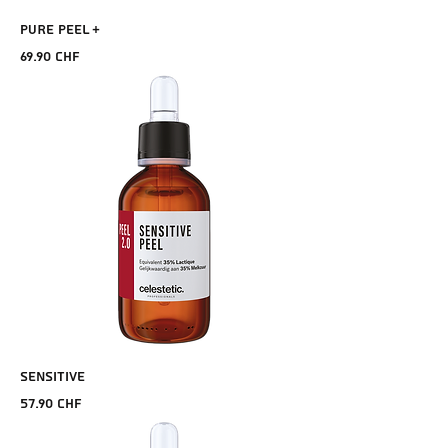
PURE PEEL +
Prix
69.90 CHF
SENSITIVE
Prix
57.90 CHF