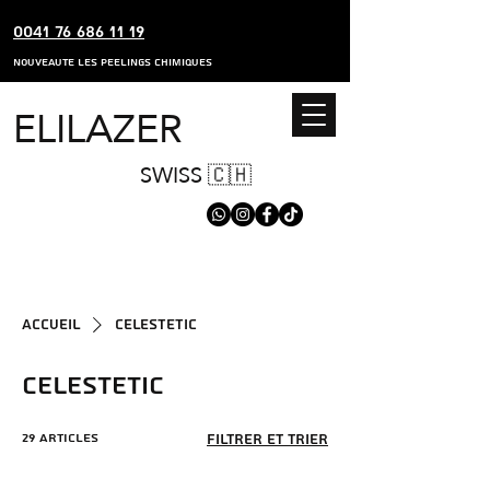
0041 76 686 11 19
nouveaute les peelings chimiques
ELILAZER
SWISS 🇨🇭
Accueil
CELESTETIC
CELESTETIC
29 articles
Filtrer et trier