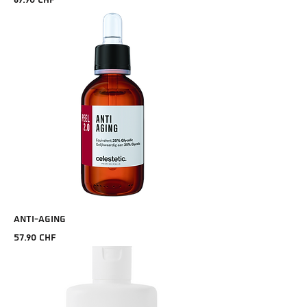
69.90 CHF
ANTI-AGING
Prix
57.90 CHF