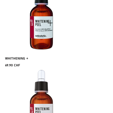
WHITHENING +
Prix
69.90 CHF