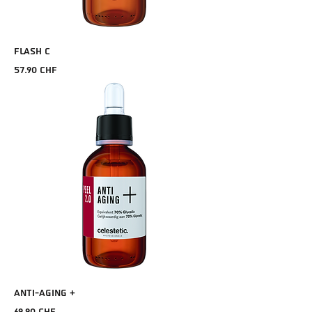
FLASH C
Prix
57.90 CHF
ANTI-AGING +
Prix