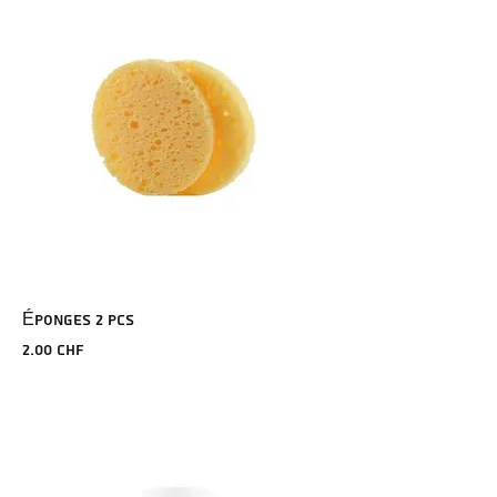
ÉPONGES 2 PCS
Prix
2.00 CHF