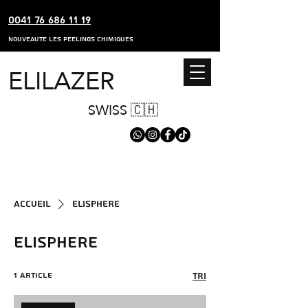
0041 76 686 11 19
nouveaute les peelings chimiques
ELILAZER
SWISS 🇨🇭
Accueil
ELISPHERE
ELISPHERE
1 article
Tri