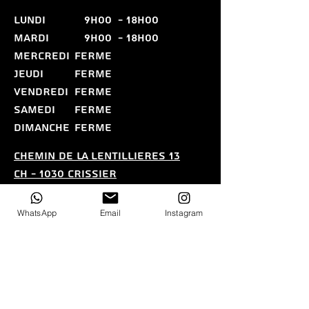
LUNDI
9h00
- 18H00
MARDI
9H00
- 18H00
MERCREDI
FERME
JEUDI
FERME
VENDREDI
FERME
SAMEDI
FERME
DIMANCHE
FERME
CHEMIN DE LA LENTILLIERES 13
CH - 1030 CRISSIER
CONTACT@ELILAZER.CH
076 686 11 19
WhatsApp
Email
Instagram
Politique de confidentialitE - Conditions
gEnErales de vente (CGV)
Nous n'acceptons pas les
paiements par carte.