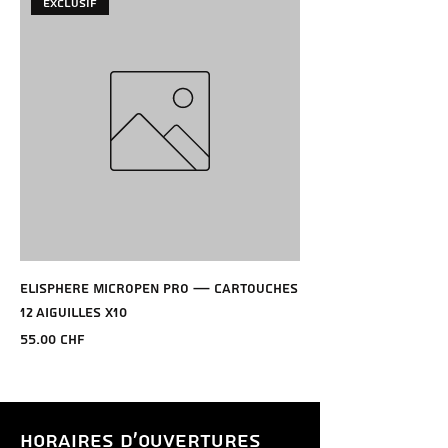
Exclusif
Elisphere MicroPen Pro — Cartouches
12 Aiguilles x10
Prix
55.00 CHF
HORAIRES D'OUVERTURES