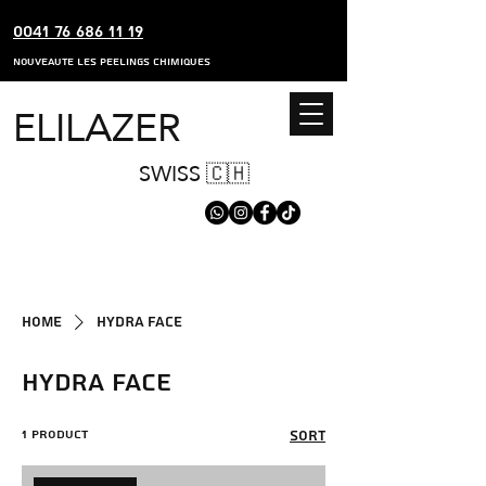
0041 76 686 11 19
nouveaute les peelings chimiques
ELILAZER
SWISS 🇨🇭
Home
HYDRA FACE
HYDRA FACE
1 product
Sort