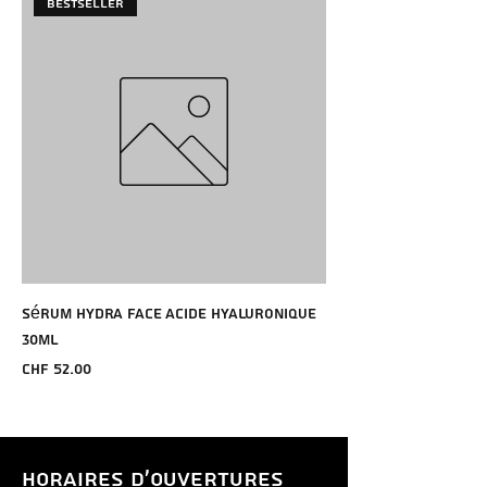
Bestseller
Sérum Hydra Face Acide Hyaluronique
30ml
Price
CHF 52.00
HORAIRES D'OUVERTURES