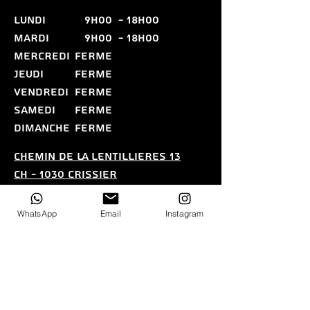
LUNDI
9h00
- 18H00
MARDI
9H00
- 18H00
MERCREDI
FERME
JEUDI
FERME
VENDREDI
FERME
SAMEDI
FERME
DIMANCHE
FERME
CHEMIN DE LA LENTILLIERES 13
CH - 1030 CRISSIER
CONTACT@ELILAZER.CH
076 686 11 19
WhatsApp
Email
Instagram
Politique de confidentialitE - Conditions
gEnErales de vente (CGV)
Nous n'acceptons pas les
paiements par carte.