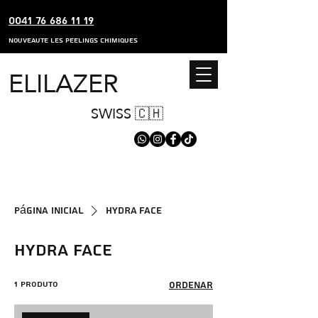
0041 76 686 11 19
nouveaute les peelings chimiques
ELILAZER
SWISS 🇨🇭
Página inicial
HYDRA FACE
HYDRA FACE
1 produto
Ordenar