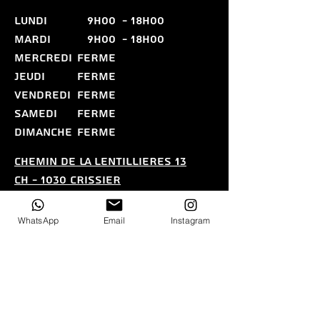
LUNDI
9h00
- 18H00
MARDI
9H00
- 18H00
MERCREDI
FERME
JEUDI
FERME
VENDREDI
FERME
SAMEDI
FERME
DIMANCHE
FERME
CHEMIN DE LA LENTILLIERES 13
CH - 1030 CRISSIER
CONTACT@ELILAZER.CH
076 686 11 19
WhatsApp
Email
Instagram
Politique de confidentialitE - Conditions
gEnErales de vente (CGV)
Nous n'acceptons pas les
paiements par carte.